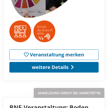
Veranstaltung merken
weitere Details
ANMELDUNG DIREKT BEI ANBIETER*IN
BNE-Veranstaltung: Boden