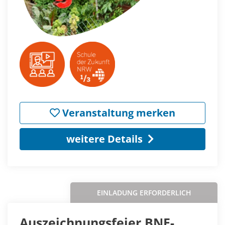
Veranstaltung merken
weitere Details
EINLADUNG ERFORDERLICH
Auszeichnungsfeier BNE-