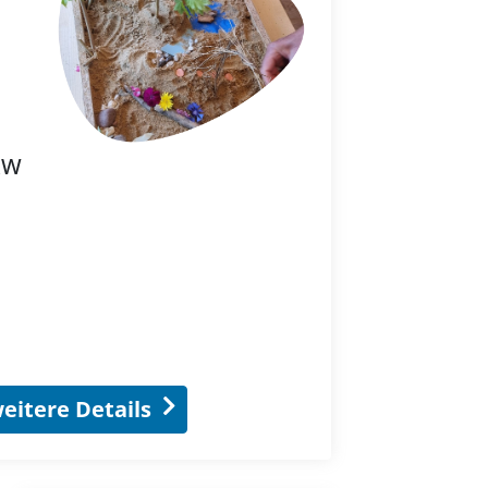
RW
eitere Details