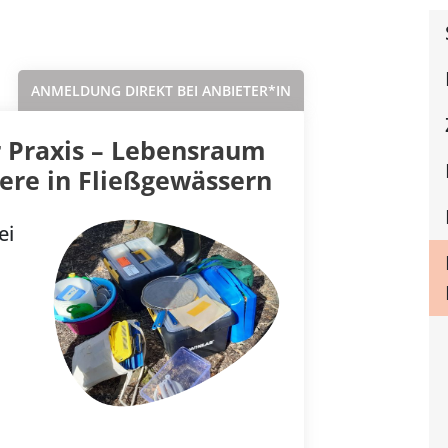
Sortieren nach...
ANMELDUNG DIREKT BEI ANBIETER*IN
 Praxis – Lebensraum
ere in Fließgewässern
ei