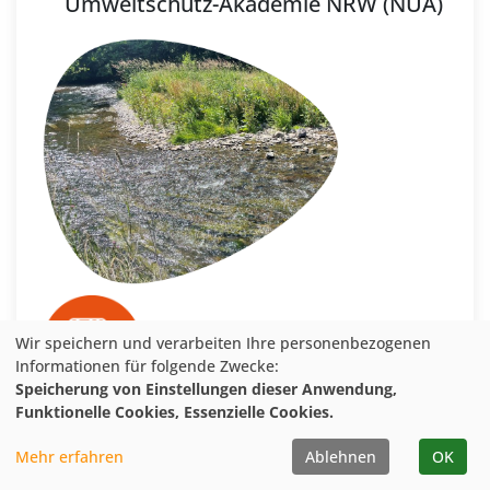
Umweltschutz-Akademie NRW (NUA)
Wir speichern und verarbeiten Ihre personenbezogenen
Informationen für folgende Zwecke:
Speicherung von Einstellungen dieser Anwendung,
Funktionelle Cookies, Essenzielle Cookies.
Veranstaltung merken
Mehr erfahren
Ablehnen
OK