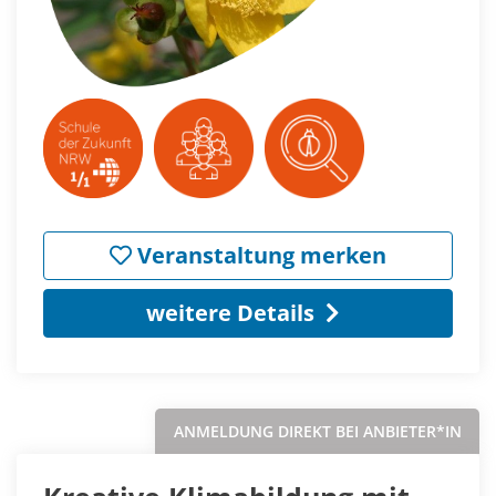
Veranstaltung merken
weitere Details
ANMELDUNG DIREKT BEI ANBIETER*IN