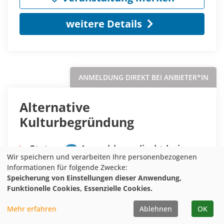
weitere Details
ANMELDUNG DIREKT BEI ANBIETER*IN
Alternative
Kulturbegründung
Status:
Anmeldung direkt bei
Wir speichern und verarbeiten Ihre personenbezogenen
Anbieter*in
Informationen für folgende Zwecke:
Speicherung von Einstellungen dieser Anwendung,
Datum:
Sa.
16.05.2026
Funktionelle Cookies, Essenzielle Cookies.
Ort:
Kürten
Mehr erfahren
Ablehnen
OK
Anbieter*in:
Schutzgemeinschaft