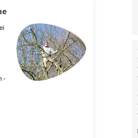
me
ei
 -