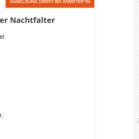
ANMELDUNG DIREKT BEI ANBIETER*IN
er Nachtfalter
ei
.