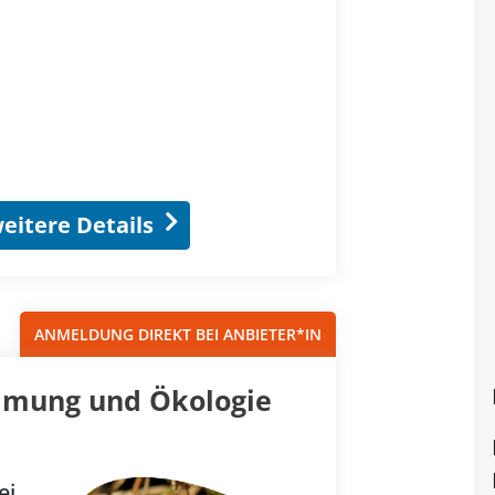
eitere Details
ANMELDUNG DIREKT BEI ANBIETER*IN
immung und Ökologie
ei