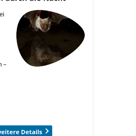
ei
n –
eitere Details