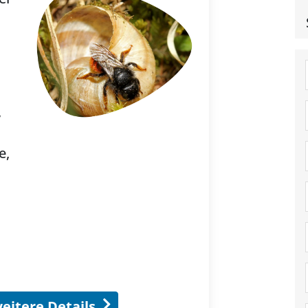
,
e,
eitere Details