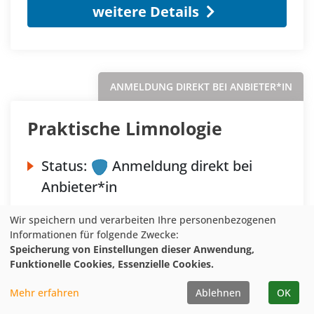
weitere Details
ANMELDUNG DIREKT BEI ANBIETER*IN
Praktische Limnologie
Status:
Anmeldung direkt bei
Anbieter*in
Datum:
Di.
30.06.2026
Wir speichern und verarbeiten Ihre personenbezogenen
Ort:
Möhnesee
Informationen für folgende Zwecke:
Speicherung von Einstellungen dieser Anwendung,
Anbieter*in:
Liz Möhnesee e.V.
Funktionelle Cookies, Essenzielle Cookies.
LNU NRW e.V.
Mehr erfahren
Ablehnen
OK