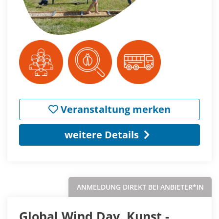
Veranstaltung merken
weitere Details
ANMELDUNG DIREKT BEI ANBIETER*IN
Global Wind Day. Kunst -