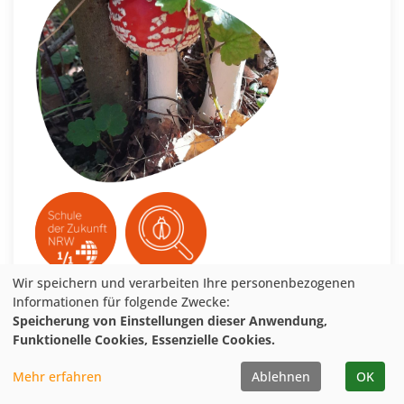
Wir speichern und verarbeiten Ihre personenbezogenen
Informationen für folgende Zwecke:
Veranstaltung merken
Speicherung von Einstellungen dieser Anwendung,
Funktionelle Cookies, Essenzielle Cookies.
weitere Details
Mehr erfahren
Ablehnen
OK