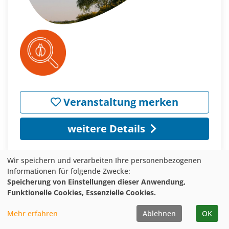
Veranstaltung merken
weitere Details
Wir speichern und verarbeiten Ihre personenbezogenen
Informationen für folgende Zwecke:
Speicherung von Einstellungen dieser Anwendung,
ANMELDUNG DIREKT BEI ANBIETER*IN
Funktionelle Cookies, Essenzielle Cookies.
Eine protestantische Enklave
Mehr erfahren
Ablehnen
OK
im Bergischen Von Delling