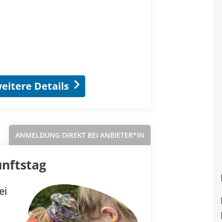
eitere Details
ANMELDUNG DIREKT BEI ANBIETER*IN
nftstag
ei