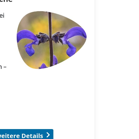
ei
n –
eitere Details