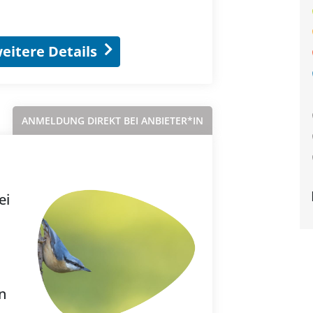
eitere Details
ANMELDUNG DIREKT BEI ANBIETER*IN
ei
n