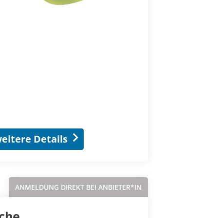
eitere Details
ANMELDUNG DIREKT BEI ANBIETER*IN
üche