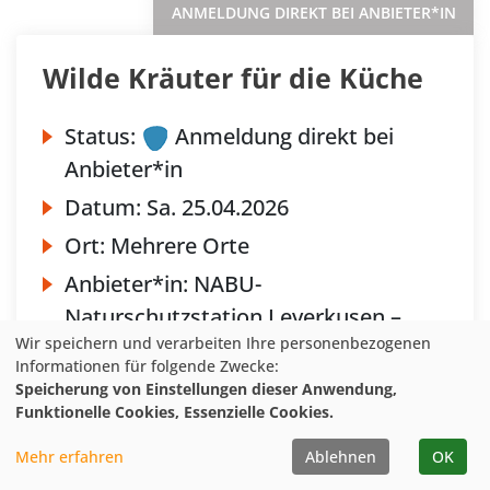
ANMELDUNG DIREKT BEI ANBIETER*IN
Wilde Kräuter für die Küche
Status:
Anmeldung direkt bei
Anbieter*in
Datum:
Sa.
25.04.2026
Ort:
Mehrere Orte
Anbieter*in:
NABU-
Naturschutzstation Leverkusen –
Wir speichern und verarbeiten Ihre personenbezogenen
Köln
Informationen für folgende Zwecke:
Speicherung von Einstellungen dieser Anwendung,
Funktionelle Cookies, Essenzielle Cookies.
Mehr erfahren
Ablehnen
OK