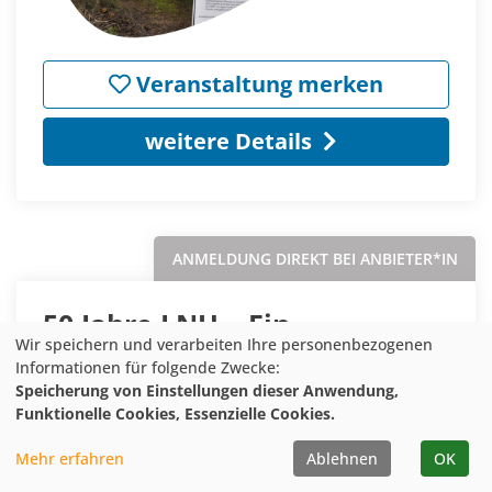
Veranstaltung merken
weitere Details
ANMELDUNG DIREKT BEI ANBIETER*IN
50 Jahre LNU – Ein
Wir speichern und verarbeiten Ihre personenbezogenen
Dachverband blickt zurück
Informationen für folgende Zwecke:
auf den Naturschutz in NRW
Speicherung von Einstellungen dieser Anwendung,
Funktionelle Cookies, Essenzielle Cookies.
Status:
Anmeldung direkt bei
Mehr erfahren
Ablehnen
OK
Anbieter*in