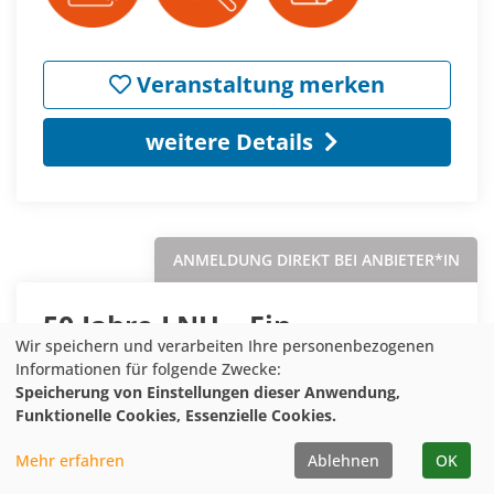
Veranstaltung merken
weitere Details
ANMELDUNG DIREKT BEI ANBIETER*IN
50 Jahre LNU – Ein
Wir speichern und verarbeiten Ihre personenbezogenen
Dachverband blickt zurück
Informationen für folgende Zwecke:
auf den Naturschutz in NRW
Speicherung von Einstellungen dieser Anwendung,
Funktionelle Cookies, Essenzielle Cookies.
Status:
Anmeldung direkt bei
Mehr erfahren
Ablehnen
OK
Anbieter*in