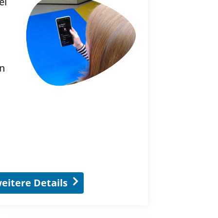
ei
n
eitere Details