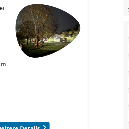
ei
rum
eitere Details