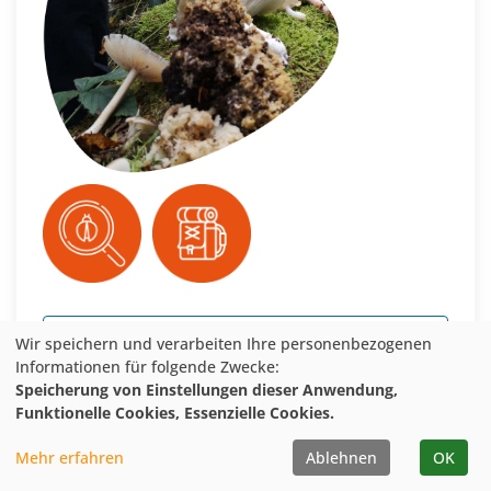
Veranstaltung merken
Wir speichern und verarbeiten Ihre personenbezogenen
Informationen für folgende Zwecke:
Speicherung von Einstellungen dieser Anwendung,
weitere Details
Funktionelle Cookies, Essenzielle Cookies.
Mehr erfahren
Ablehnen
OK