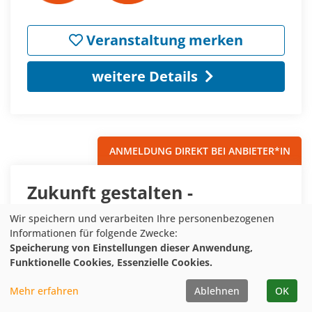
Veranstaltung merken
weitere Details
ANMELDUNG DIREKT BEI ANBIETER*IN
Zukunft gestalten -
Gemeinsam gegen die
Wir speichern und verarbeiten Ihre personenbezogenen
Klimaangst
Informationen für folgende Zwecke:
Speicherung von Einstellungen dieser Anwendung,
Funktionelle Cookies, Essenzielle Cookies.
Status:
Anmeldung direkt bei
Anbieter*in
Mehr erfahren
Ablehnen
OK