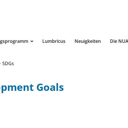
Suchbegri
ngsprogramm
Lumbricus
Neuigkeiten
Die NU
SDGs
opment Goals