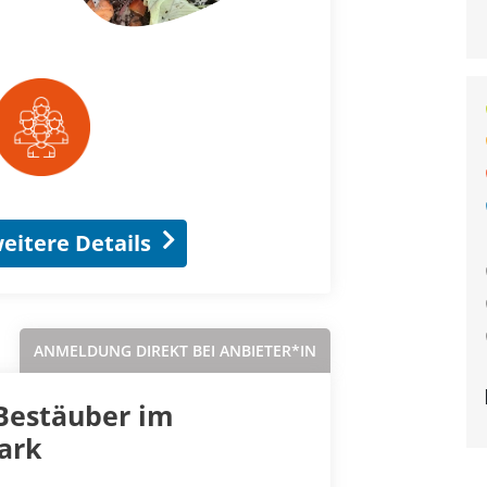
eitere Details
ANMELDUNG DIREKT BEI ANBIETER*IN
Bestäuber im
ark