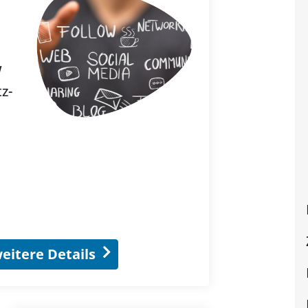
W
z-
eitere Details