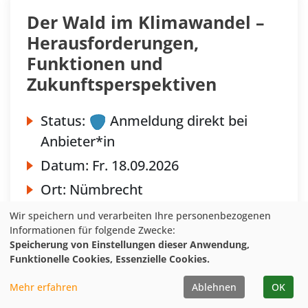
Der Wald im Klimawandel –
Herausforderungen,
Funktionen und
Zukunftsperspektiven
Status:
Anmeldung direkt bei
Anbieter*in
Datum:
Fr.
18.09.2026
Ort:
Nümbrecht
Anbieter*in:
Regionalzentrum
Wir speichern und verarbeiten Ihre personenbezogenen
Informationen für folgende Zwecke:
Landschaftshaus, Bergische Agentur
Speicherung von Einstellungen dieser Anwendung,
für Kulturlandschaft BAK gGmbH in
Funktionelle Cookies, Essenzielle Cookies.
Kooperation, der Biologischen
Mehr erfahren
Ablehnen
OK
Station, dem Förster Christoph