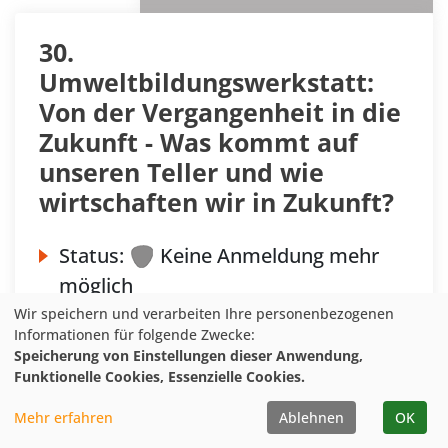
30.
Umweltbildungswerkstatt:
Von der Vergangenheit in die
Zukunft - Was kommt auf
unseren Teller und wie
wirtschaften wir in Zukunft?
Status:
Keine Anmeldung mehr
möglich
Wir speichern und verarbeiten Ihre personenbezogenen
Datum:
Di.
17.03.2026 –
Mi.
Informationen für folgende Zwecke:
18.03.2026
Speicherung von Einstellungen dieser Anwendung,
Funktionelle Cookies, Essenzielle Cookies.
Ort:
Coesfeld
Anbieter*in:
NUA NRW in
Mehr erfahren
Ablehnen
OK