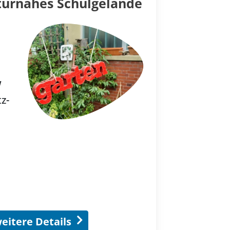
turnahes Schulgelände
W
z-
eitere Details