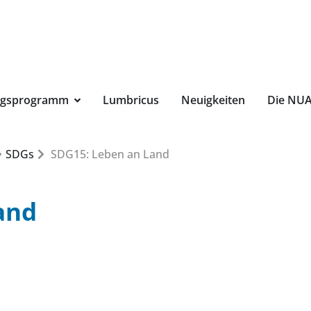
Suchbegri
ngsprogramm
Lumbricus
Neuigkeiten
Die NU
SDGs
SDG15: Leben an Land
and