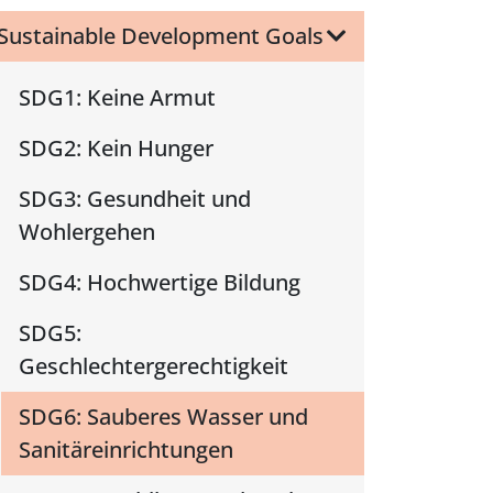
Sustainable Development Goals
SDG1: Keine Armut
SDG2: Kein Hunger
SDG3: Gesundheit und
Wohlergehen
SDG4: Hochwertige Bildung
SDG5:
Geschlechtergerechtigkeit
SDG6: Sauberes Wasser und
Sanitäreinrichtungen