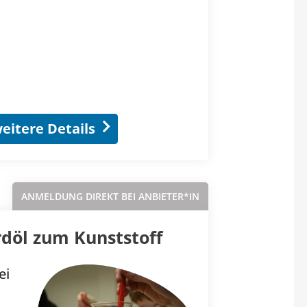
eitere Details
ANMELDUNG DIREKT BEI ANBIETER*IN
rdöl zum Kunststoff
ei