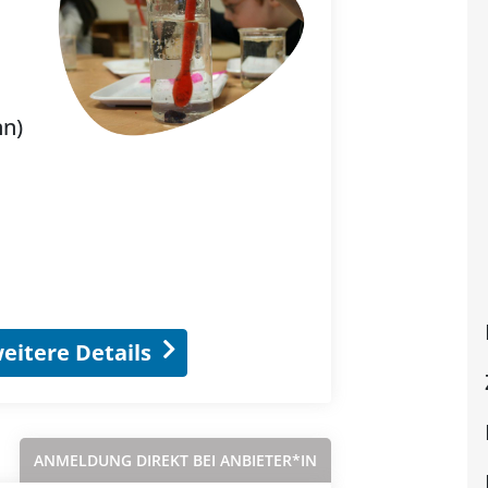
nn)
eitere Details
ANMELDUNG DIREKT BEI ANBIETER*IN