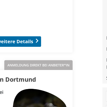
eitere Details
ANMELDUNG DIREKT BEI ANBIETER*IN
 in Dortmund
ei