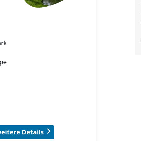
ark
ppe
eitere Details