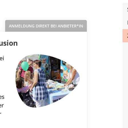
Sortieren nach...
ANMELDUNG DIREKT BEI ANBIETER*IN
usion
ei
es
er
r