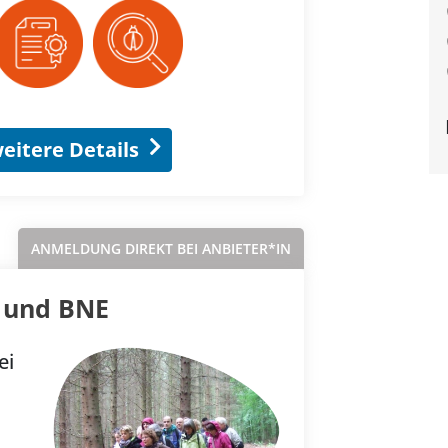
eitere Details
ANMELDUNG DIREKT BEI ANBIETER*IN
 und BNE
ei