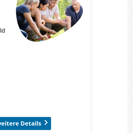
ld
eitere Details