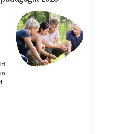
ld
in
d