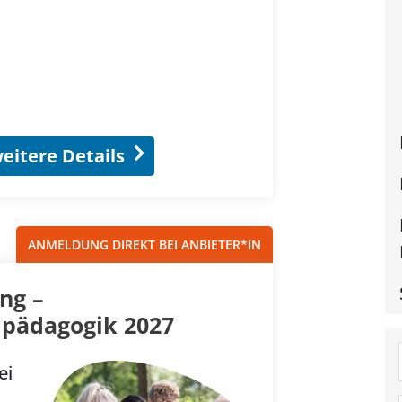
eitere Details
ANMELDUNG DIREKT BEI ANBIETER*IN
ng –
dpädagogik 2027
ei