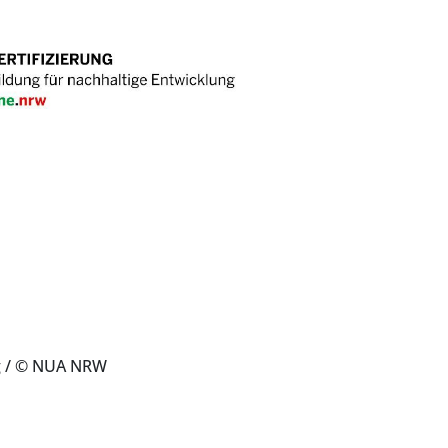
g
/ © NUA NRW