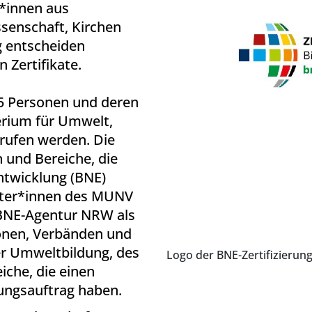
r*innen aus
senschaft, Kirchen
g entscheiden
 Zertifikate.
15 Personen und deren
erium für Umwelt,
ufen werden. Die
 und Bereiche, die
Entwicklung (BNE)
treter*innen des MUNV
BNE-Agentur NRW als
tionen, Verbänden und
r Umweltbildung, des
Logo der BNE-Zertifizierun
iche, die einen
ungsauftrag haben.