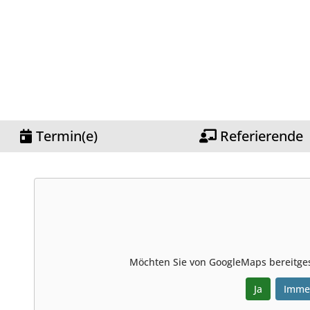
Termin(e)
Referierende
Möchten Sie von
GoogleMaps
bereitges
Ja
Imme