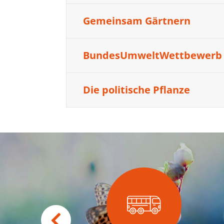
Gemeinsam Gärtnern
BundesUmweltWettbewerb
Die politische Pflanze