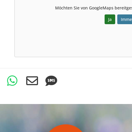
Möchten Sie von
GoogleMaps
bereitges
Ja
Imme