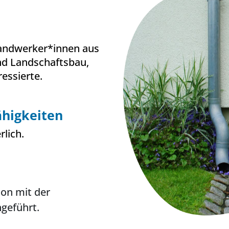
Handwerker*innen aus
nd Landschaftsbau,
essierte.
higkeiten
rlich.
ion mit der
hgeführt.