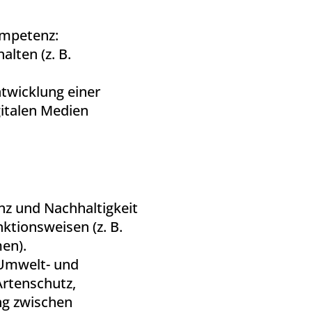
ompetenz:
lten (z. B.
ntwicklung einer
gitalen Medien
enz und Nachhaltigkeit
ktionsweisen (z. B.
en).
 Umwelt- und
 Artenschutz,
g zwischen