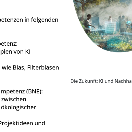
etenzen in folgenden
etenz:
pien von KI
ie Bias, Filterblasen
Die Zukunft: KI und Nachhal
ompetenz (BNE):
 zwischen
 ökologischer
Projektideen und