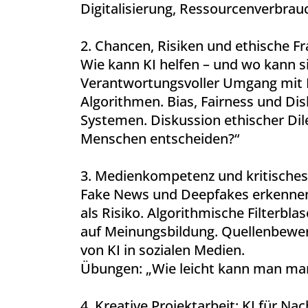
Digitalisierung, Ressourcenverbrau
2. Chancen, Risiken und ethische F
Wie kann KI helfen – und wo kann s
Verantwortungsvoller Umgang mit
Algorithmen. Bias, Fairness und Dis
Systemen. Diskussion ethischer Di
Menschen entscheiden?“
3. Medienkompetenz und kritische
Fake News und Deepfakes erkennen
als Risiko. Algorithmische Filterbl
auf Meinungsbildung. Quellenbewer
von KI in sozialen Medien.
Übungen: „Wie leicht kann man man
4. Kreative Projektarbeit: KI für Nac