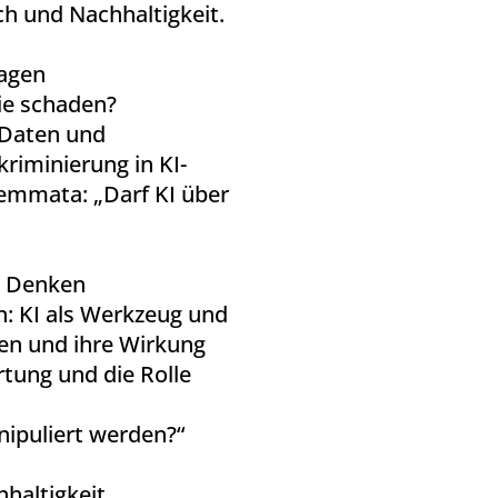
ch und Nachhaltigkeit.
ragen
ie schaden?
 Daten und
kriminierung in KI-
lemmata: „Darf KI über
s Denken
: KI als Werkzeug und
asen und ihre Wirkung
tung und die Rolle
ipuliert werden?“
hhaltigkeit