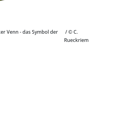
ker Venn - das Symbol der
/ © C.
Rueckriem