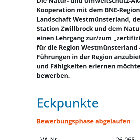
Die Natur- und Umweltschutz-Ak
Kooperation mit dem BNE-Region
Landschaft Westmünsterland, de
Station Zwillbrock und dem Natu
einen Lehrgang zur/zum „zertifiz
für die Region Westmünsterland a
Führungen in der Region anzubie
und Fähigkeiten erlernen möchten
bewerben.
Eckpunkte
Bewerbungsphase abgelaufen
VA-Nr.
26-065