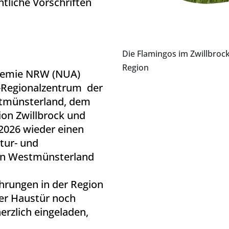
htliche Vorschriften
Die Flamingos im Zwillbroc
Region
demie NRW (NUA)
E-Regionalzentrum
der
stmünsterland, dem
ion Zwillbrock und
 2026 wieder einen
tur- und
ion Westmünsterland
ührungen in der Region
rer Haustür noch
erzlich eingeladen,