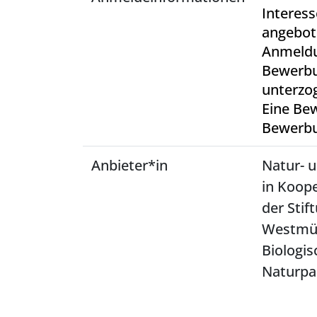
Interess
angebot
Anmeldu
Bewerbu
unterzo
Eine Bew
Bewerbun
Anbieter*in
Natur- 
in Koop
der Stif
Westmün
Biologis
Naturpa