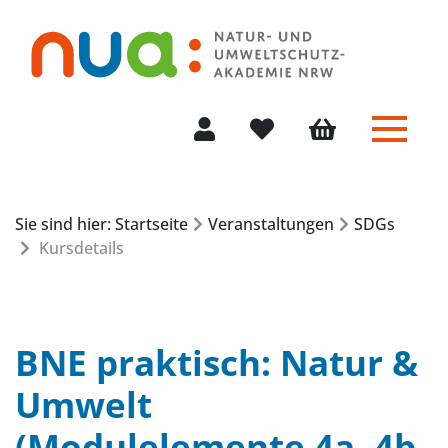
Menü 
Mein Konto
Merkliste
Warenkorb
Sie sind hier: Startseite
Veranstaltungen
SDGs
Kursdetails
BNE praktisch: Natur &
Umwelt
(Modulelemente 4a, 4b,