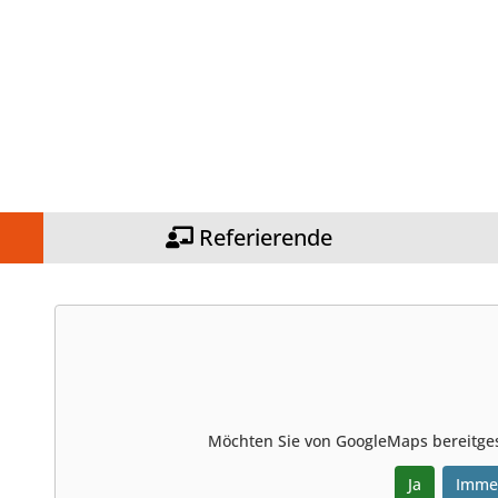
Referierende
Möchten Sie von
GoogleMaps
bereitges
Ja
Imme