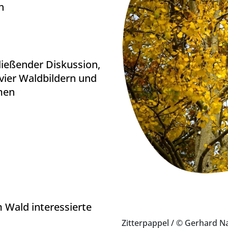
h
ließender Diskussion,
 vier Waldbildern und
men
m Wald interessierte
Zitterpappel
/ © Gerhard N