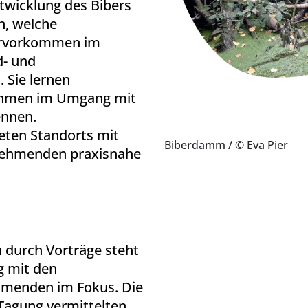
wicklung des Bibers
n, welche
ervorkommen im
d- und
 Sie lernen
hmen im Umgang mit
ennen.
eten Standorts mit
Biberdamm
/ © Eva Pier
nehmenden praxisnahe
 durch Vorträge steht
g mit den
hmenden im Fokus. Die
Tagung vermittelten