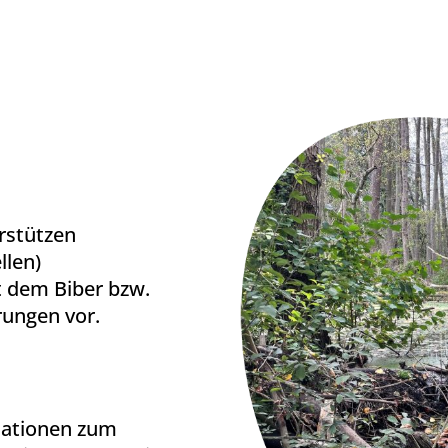
rstützen
llen)
 dem Biber bzw.
rungen vor.
mationen zum