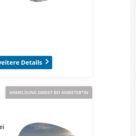
eitere Details
ANMELDUNG DIREKT BEI ANBIETER*IN
ei