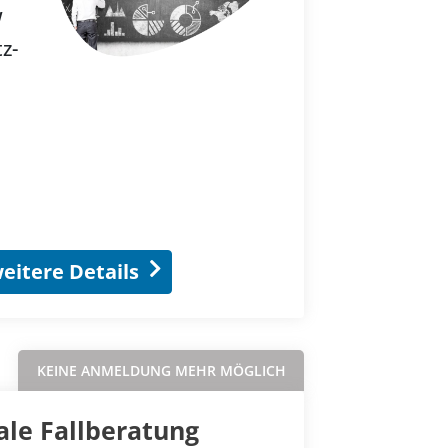
W
z-
eitere Details
KEINE ANMELDUNG MEHR MÖGLICH
ale Fallberatung