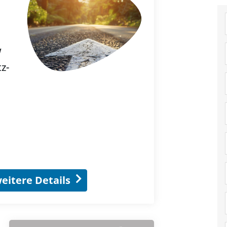
W
z-
eitere Details