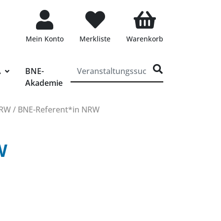
Mein Konto
Merkliste
Warenkorb
ff für die Veranstaltungssuche eingeben
A
BNE-
Akademie
RW / BNE-Referent*in NRW
W