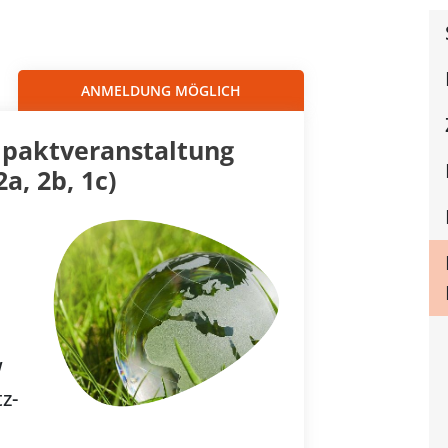
Sortieren nach...
ANMELDUNG MÖGLICH
paktveranstaltung
a, 2b, 1c)
W
z-