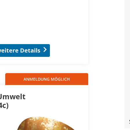
eitere Details
ANMELDUNG MÖGLICH
 Umwelt
4c)