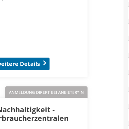
eitere Details
ANMELDUNG DIREKT BEI ANBIETER*IN
achhaltigkeit -
rbraucherzentralen