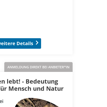
eitere Details
ANMELDUNG DIREKT BEI ANBIETER*IN
n lebt! - Bedeutung
für Mensch und Natur
ei