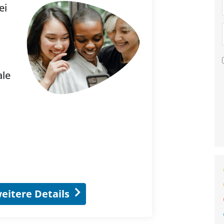
ei
ale
eitere Details